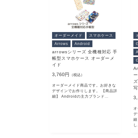
CHECKED PRODUCTS
当店について
オーダーメイド
スマホケース
ABOUT US
Arrows
Android
G
arrowsシリーズ 全機種対応 手
帳型スマホケース オーダーメ
G
よくある質問
イド
A
3,760円
ー
（税込）
FAQ
ズ
オーダーメイド商品です。お好きな
写
デザインでお作りします。 【商品詳
細】 Androidの主力ブランド...
3
プライバシー
オ
デ
細
し.