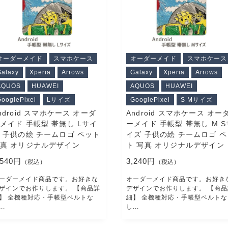
ORDER HISTORY
お知らせ
オーダーメイド
スマホケース
オーダーメイド
スマホケース
NEWS
alaxy
Xperia
Arrows
Galaxy
Xperia
Arrows
AQUOS
HUAWEI
AQUOS
HUAWEI
ooglePixel
Lサイズ
GooglePixel
S Mサイズ
お問い合わせ
ndroid スマホケース オーダ
Android スマホケース オー
メイド 手帳型 帯無し Lサイ
ーメイド 手帳型 帯無し M S
CONTACT
 子供の絵 チームロゴ ペット
イズ 子供の絵 チームロゴ ペ
真 オリジナルデザイン
ト 写真 オリジナルデザイン
,540円
3,240円
（税込）
（税込）
ポリシー
特定商取引法に基づく表記
ーダーメイド商品です。お好きな
オーダーメイド商品です。お好き
ザインでお作りします。 【商品詳
デザインでお作りします。 【商品
】 全機種対応・手帳型ベルトな
細】 全機種対応・手帳型ベルトな
..
し...