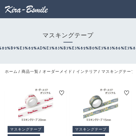
FAVORITE
LOGIN
マスキングテープ
ランキング
RANKING
%82%B9%E3%82%AD%E3%83%B3%E3%82%B0%E3%83%86%E3%8
セール商品
SALE
キャンペーン
ホーム
商品一覧
オーダーメイド
インテリア
マスキングテープ
CAMPAIGN
新着商品
NEW ITEM
商品カテゴリーから探す
CATEGORY
商品一覧
PRODUCTS
マスキングテープ
マスキングテープ
最近チェックした商品