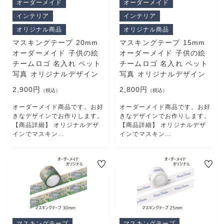
オーダーメイド
オーダーメイド
CHECKED PRODUCTS
インテリア
インテリア
注文履歴
ORDER HISTORY
オリジナル商品
オリジナル商品
ショッピングガイド
マスキングテープ 20mm
マスキングテープ 15mm
オーダーメイド 子供の絵
オーダーメイド 子供の絵
SHOPPING GUIDE
チームロゴ 名入れ ペット
チームロゴ 名入れ ペット
当店について
写真 オリジナルデザイン
写真 オリジナルデザイン
ABOUT US
2,900円
2,800円
（税込）
（税込）
お知らせ
NEWS
オーダーメイド商品です。お好
オーダーメイド商品です。お好
きなデザインでお作りします。
きなデザインでお作りします。
コンテンツ
【商品詳細】 オリジナルデザ
【商品詳細】 オリジナルデザ
CONTENT
インでマスキン...
インでマスキン...
よくある質問
FAQ
お問い合わせ
CONTACT
マスキングテープ
マスキングテープ