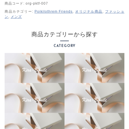
商品コード:
org-pktf-007
ス
ウ
商品カテゴリー:
Poikilothrem Friends
,
オリジナル商品
,
ファッショ
ン
,
メンズ
ェ
ッ
ト
商品カテゴリーから探す
メ
ン
CATEGORY
ズ
【
P
o
i
k
i
l
o
t
h