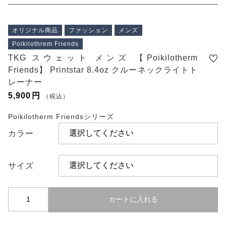
プライバシーポリシー
特定商取引法に基づく表記
オリジナル商品
ファッション
メンズ
Poikilothrem Friends
TKG スウェット メンズ 【Poikilotherm
Friends】 Printstar 8.4oz クルーネックライトト
レーナー
5,900
円
（税込）
Poikilotherm Friendsシリーズ
カラー
サイズ
T
カートに入れる
K
G