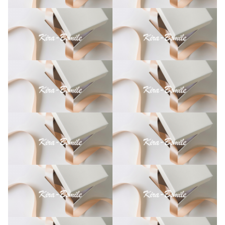
r
8
.
4
o
z
ク
ル
ー
ネ
ッ
ク
ラ
イ
ト
ト
レ
ー
ナ