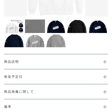
CHECKED PRODUCTS
カートを確認する
注文履歴
ORDER HISTORY
ショッピングガイド
SHOPPING GUIDE
当店について
ABOUT US
お知らせ
NEWS
コンテンツ
商品説明
CONTENT
よくある質問
FAQ
発送予定日
お問い合わせ
CONTACT
商品画像に関して
備考