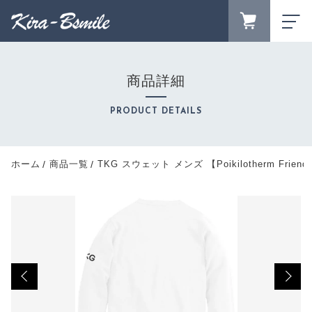
カートに商品を追加しました
FAVORITE
LOGIN
商品詳細
TKG スウェット メンズ 【Poikilotherm
ランキング
Friends】 Printstar 8.4oz クルーネックライトト
RANKING
PRODUCT DETAILS
レーナー
セール商品
カラー
SALE
サイズ
キャンペーン
ホーム
商品一覧
TKG スウェット メンズ 【Poikilotherm Frie
数量
CAMPAIGN
新着商品
（税込）
NEW ITEM
商品カテゴリーから探す
CATEGORY
商品一覧
ショッピングを続ける
PRODUCTS
最近チェックした商品