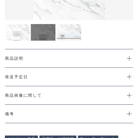
CHECKED PRODUCTS
注文履歴
ORDER HISTORY
ショッピングガイド
SHOPPING GUIDE
当店について
ABOUT US
お知らせ
商品説明
NEWS
コンテンツ
発送予定日
CONTENT
よくある質問
FAQ
商品画像に関して
お問い合わせ
CONTACT
備考