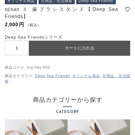
オリジナル商品
日用品・生活雑貨
Deep Sea Friends
プライバシーポリシー
ojisan Ⅱ 歯ブラシスタンド【Deep Sea
特定商取引法に基づく表記
Friends】
2,000
円
（税込）
Deep Sea Friendsシリーズ
o
カートに入れる
j
i
商品コード:
org-hbs-002
s
a
商品カテゴリー:
Deep Sea Friends
,
オリジナル商品
,
日用品・生活雑
貨
n
Ⅱ
歯
商品カテゴリーから探す
ブ
ラ
CATEGORY
シ
ス
タ