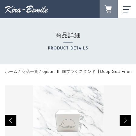
カートに商品を追加しました
FAVORITE
LOGIN
商品詳細
ランキング
ojisan Ⅱ 歯ブラシスタンド【Deep Sea
RANKING
Friends】
PRODUCT DETAILS
セール商品
数量
SALE
キャンペーン
2,000円
ホーム
商品一覧
ojisan Ⅱ 歯ブラシスタンド【Deep Sea Friend
（税込）
CAMPAIGN
新着商品
NEW ITEM
商品カテゴリーから探す
ショッピングを続ける
CATEGORY
商品一覧
PRODUCTS
最近チェックした商品
カートを確認する