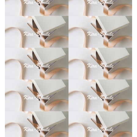
ン
ド
【
D
e
e
p
S
e
a
F
r
i
e
n
d
s
】