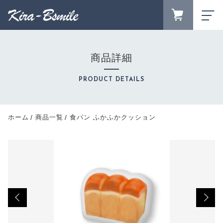
カートに商品を追加しました
FAVORITE
LOGIN
商品詳細
ランキング
RANKING
食パン ふかふかクッション
PRODUCT DETAILS
セール商品
数量
SALE
キャンペーン
ホーム
商品一覧
食パン ふかふかクッション
6,400円
（税込）
CAMPAIGN
新着商品
NEW ITEM
商品カテゴリーから探す
CATEGORY
ショッピングを続ける
商品一覧
PRODUCTS
最近チェックした商品