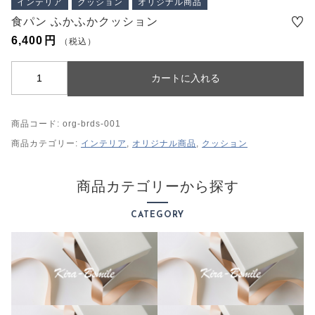
インテリア
クッション
オリジナル商品
プライバシーポリシー
食パン ふかふかクッション
特定商取引法に基づく表記
6,400
円
（税込）
食
カートに入れる
パ
ン
商品コード:
org-brds-001
ふ
か
商品カテゴリー:
インテリア
,
オリジナル商品
,
クッション
ふ
か
商品カテゴリーから探す
ク
ッ
CATEGORY
シ
ョ
ン
個