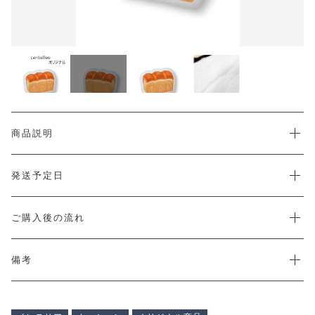
カートを確認する
CHECKED PRODUCTS
注文履歴
ORDER HISTORY
ショッピングガイド
SHOPPING GUIDE
当店について
ABOUT US
お知らせ
商品説明
NEWS
コンテンツ
発送予定日
CONTENT
よくある質問
FAQ
ご購入後の流れ
お問い合わせ
CONTACT
備考