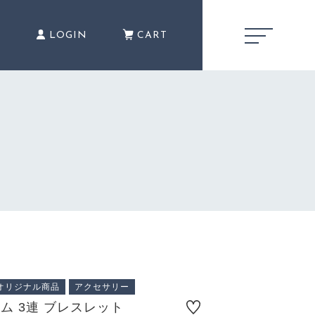
E
LOGIN
CART
キャンペーン
CAMPAIGN
1,500円
（税込）
商品一覧
PRODUCTS
オリジナル商品
アクセサリー
ショッピングガイド
ム 3連 ブレスレット