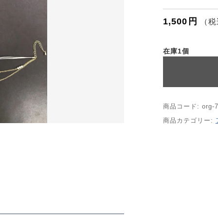
ORDER HISTORY
1,500
円
（税
ッピングを続ける
カートを確認
お知らせ
在庫1個
NEWS
お問い合わせ
商品コード:
org-
商品カテゴリー:
CONTACT
ポリシー
特定商取引法に基づく表記