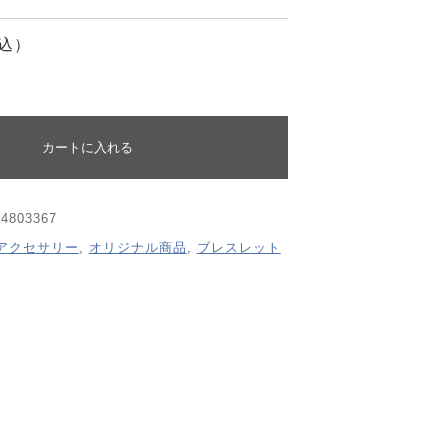
SHOPPING GUIDE
込）
する
コンテンツ
CONTENT
カートに入れる
74803367
アクセサリー
,
オリジナル商品
,
ブレスレット