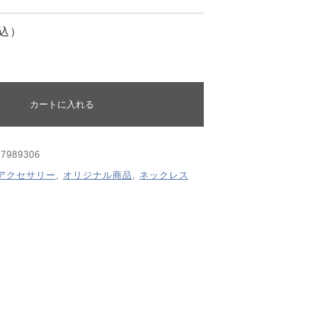
SHOPPING GUIDE
込）
する
コンテンツ
CONTENT
カートに入れる
67989306
アクセサリー
,
オリジナル商品
,
ネックレス