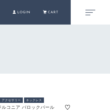
E
LOGIN
CART
キャンペーン
CAMPAIGN
1,200円
（税込）
商品一覧
PRODUCTS
アクセサリー
ネックレス
ショッピングガイド
ジルコニア バロックパール