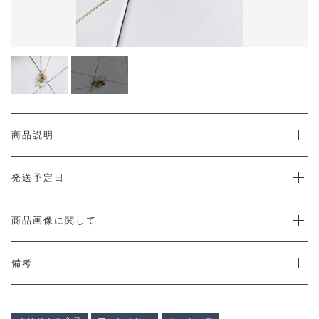
カートを確認する
CHECKED PRODUCTS
注文履歴
ORDER HISTORY
ショッピングガイド
SHOPPING GUIDE
当店について
ABOUT US
お知らせ
商品説明
NEWS
コンテンツ
発送予定日
CONTENT
よくある質問
FAQ
商品画像に関して
お問い合わせ
CONTACT
備考