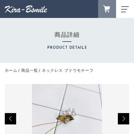
カートに商品を追加しました
FAVORITE
LOGIN
商品詳細
ランキング
RANKING
ネックレス ブドウモチーフ
PRODUCT DETAILS
セール商品
数量
SALE
キャンペーン
ホーム
商品一覧
ネックレス ブドウモチーフ
1,700円
（税込）
CAMPAIGN
新着商品
NEW ITEM
商品カテゴリーから探す
CATEGORY
ショッピングを続ける
商品一覧
PRODUCTS
最近チェックした商品