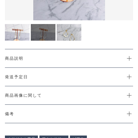
カートを確認する
CHECKED PRODUCTS
注文履歴
ORDER HISTORY
ショッピングガイド
SHOPPING GUIDE
当店について
ABOUT US
お知らせ
商品説明
NEWS
コンテンツ
発送予定日
CONTENT
よくある質問
FAQ
商品画像に関して
お問い合わせ
CONTACT
備考