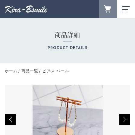
カートに商品を追加しました
FAVORITE
LOGIN
商品詳細
ランキング
RANKING
ピアス パール
PRODUCT DETAILS
セール商品
数量
SALE
キャンペーン
ホーム
商品一覧
ピアス パール
1,200円
（税込）
CAMPAIGN
新着商品
NEW ITEM
商品カテゴリーから探す
CATEGORY
ショッピングを続ける
商品一覧
PRODUCTS
最近チェックした商品