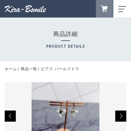
カートに商品を追加しました
FAVORITE
LOGIN
商品詳細
ランキング
ピアス パールブドウ
RANKING
PRODUCT DETAILS
カラー
セール商品
数量
SALE
キャンペーン
ホーム
商品一覧
ピアス パールブドウ
（税込）
CAMPAIGN
新着商品
NEW ITEM
商品カテゴリーから探す
CATEGORY
ショッピングを続ける
商品一覧
PRODUCTS
最近チェックした商品