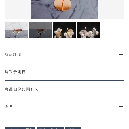
カートを確認する
CHECKED PRODUCTS
注文履歴
ORDER HISTORY
ショッピングガイド
SHOPPING GUIDE
当店について
ABOUT US
お知らせ
商品説明
NEWS
コンテンツ
発送予定日
CONTENT
よくある質問
FAQ
商品画像に関して
お問い合わせ
CONTACT
備考