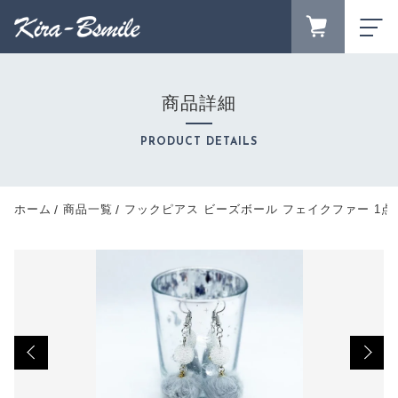
カートに商品を追加しました
FAVORITE
LOGIN
商品詳細
フックピアス ビーズボール フェイクファー 1点物
ランキング
| オリジナル Kira-Bsmile
RANKING
PRODUCT DETAILS
数量
セール商品
SALE
1,510円
（税込）
キャンペーン
ホーム
商品一覧
フックピアス ビーズボール フェイクファー 1点物 | 
CAMPAIGN
新着商品
NEW ITEM
ショッピングを続ける
商品カテゴリーから探す
CATEGORY
商品一覧
PRODUCTS
カートを確認する
最近チェックした商品