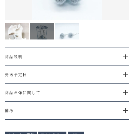
CHECKED PRODUCTS
注文履歴
ORDER HISTORY
ショッピングガイド
SHOPPING GUIDE
当店について
ABOUT US
お知らせ
商品説明
NEWS
コンテンツ
発送予定日
CONTENT
よくある質問
FAQ
商品画像に関して
お問い合わせ
CONTACT
備考