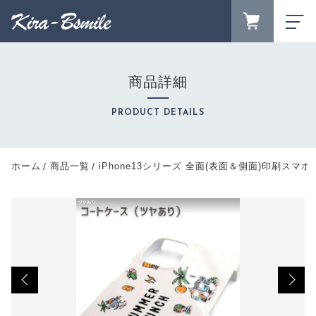
カートに商品を追加しました
FAVORITE
LOGIN
商品詳細
iPhone13シリーズ 全面(表面＆側面)印刷スマホ
ランキング
ケース オーダーメイド
RANKING
PRODUCT DETAILS
対応機種
セール商品
パターン
SALE
キャンペーン
数量
ホーム
商品一覧
iPhone13シリーズ 全面(表面＆側面)印刷スマ
CAMPAIGN
（税込）
新着商品
NEW ITEM
商品カテゴリーから探す
CATEGORY
ショッピングを続ける
商品一覧
PRODUCTS
最近チェックした商品