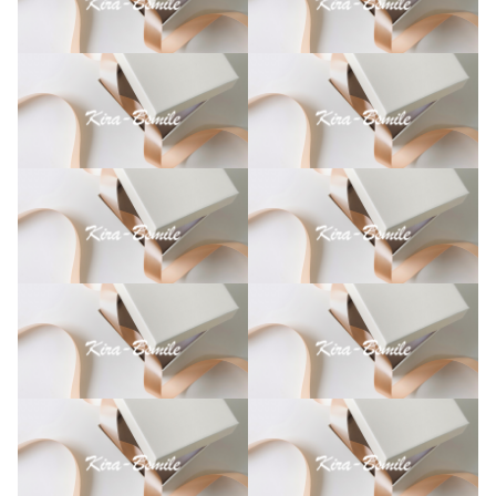
印
刷
ス
マ
ホ
ケ
ー
ス
オ
ー
ダ
ー
メ
イ
ド
個