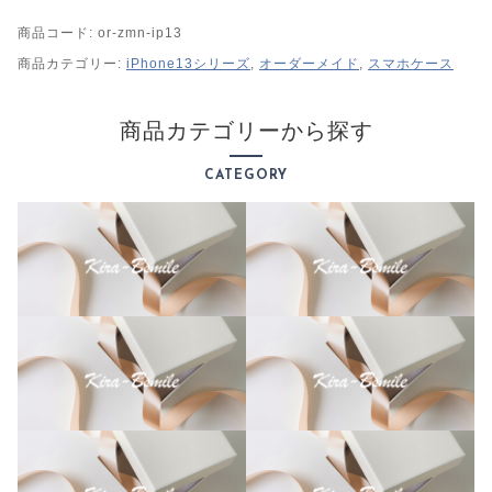
h
商品コード:
or-zmn-ip13
o
n
商品カテゴリー:
iPhone13シリーズ
,
オーダーメイド
,
スマホケース
e
1
商品カテゴリーから探す
3
シ
CATEGORY
リ
ー
ズ
全
面
(
表
面
＆
側
面
)