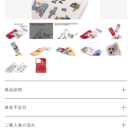
CHECKED PRODUCTS
カートを確認する
注文履歴
ORDER HISTORY
ショッピングガイド
SHOPPING GUIDE
当店について
ABOUT US
お知らせ
NEWS
コンテンツ
CONTENT
よくある質問
商品説明
FAQ
お問い合わせ
CONTACT
発送予定日
ご購入後の流れ