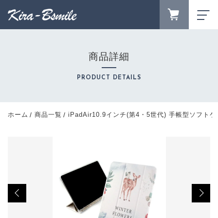
カートに商品を追加しました
FAVORITE
LOGIN
商品詳細
iPadAir10.9インチ(第4・5世代) 手帳型ソフトケ
ランキング
ース オーダーメイド
RANKING
PRODUCT DETAILS
Apple機種
セール商品
数量
SALE
キャンペーン
（税込）
ホーム
商品一覧
iPadAir10.9インチ(第4・5世代) 手帳型ソフ
CAMPAIGN
新着商品
NEW ITEM
商品カテゴリーから探す
ショッピングを続ける
CATEGORY
商品一覧
PRODUCTS
最近チェックした商品
カートを確認する