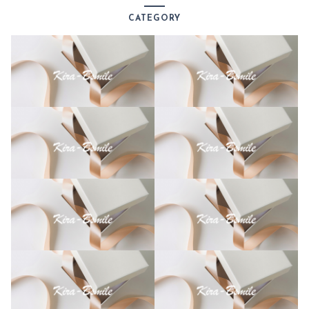
0
CATEGORY
.
9
イ
ン
チ
(
第
4
・
5
世
代
)
手
帳
型
ソ