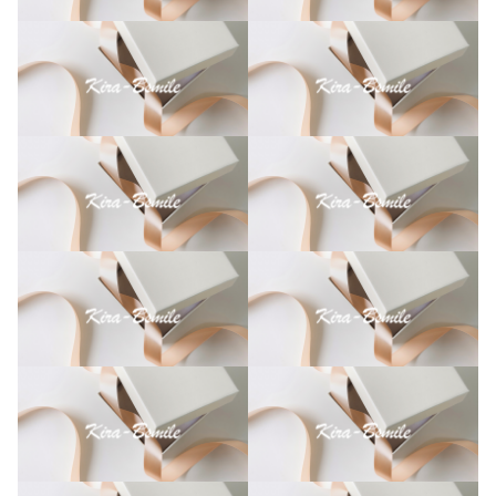
フ
ト
ケ
ー
ス
オ
ー
ダ
ー
メ
イ
ド
個