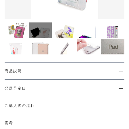
CHECKED PRODUCTS
注文履歴
ORDER HISTORY
ショッピングガイド
SHOPPING GUIDE
当店について
ABOUT US
お知らせ
NEWS
コンテンツ
商品説明
CONTENT
よくある質問
FAQ
発送予定日
お問い合わせ
CONTACT
ご購入後の流れ
備考