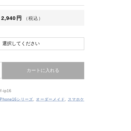
SHOPPING GUIDE
–
2,940
円
（税込）
する
コンテンツ
CONTENT
カートに入れる
f-ip16
iPhone16シリーズ
,
オーダーメイド
,
スマホケ