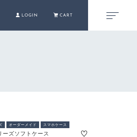
E
LOGIN
CART
キャンペーン
CAMPAIGN
（税込）
商品一覧
PRODUCTS
ズ
オーダーメイド
スマホケース
ショッピングガイド
6シリーズソフトケース