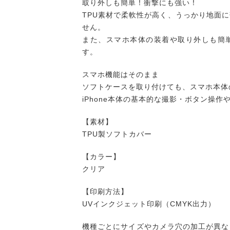
取り外しも簡単！衝撃にも強い！
TPU素材で柔軟性が高く、うっかり地面
せん。
また、スマホ本体の装着や取り外しも簡
す。
スマホ機能はそのまま
ソフトケースを取り付けても、スマホ本体
iPhone本体の基本的な撮影・ボタン操
【素材】
TPU製ソフトカバー
【カラー】
クリア
【印刷方法】
UVインクジェット印刷（CMYK出力）
機種ごとにサイズやカメラ穴の加工が異な