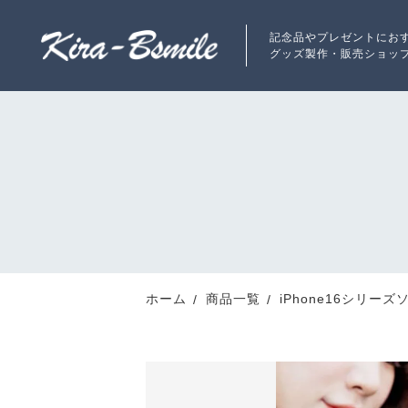
記念品やプレゼントにお
グッズ製作・販売ショッ
カートに商品を追加しまし
ランキング
RANKING
iPhone16シリー
対応機種
新着商品
ホーム
商品一覧
iPhone16シリー
数量
NEW ITEM
最近チェックした商品