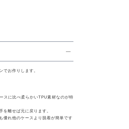
リ
ー
ズ
ソ
フ
ト
ケ
ー
ス
個
ンでお作りします。
ースに比べ柔らかいTPU素材なのが特
手を離せば元に戻ります。
も優れ他のケースより脱着が簡単です