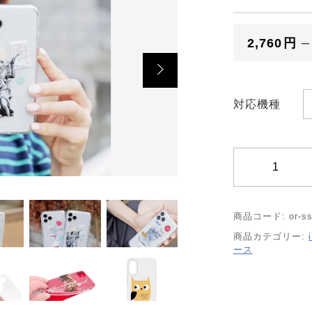
ORDER HISTORY
2,760
円
ッピングを続ける
カートを確認
お知らせ
NEWS
対応機種
お問い合わせ
i
CONTACT
P
h
o
商品コード:
or-ss
n
商品カテゴリー:
ポリシー
特定商取引法に基づく表記
e
ース
1
6
シ