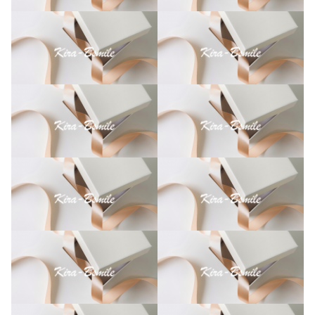
メ
イ
ド
個