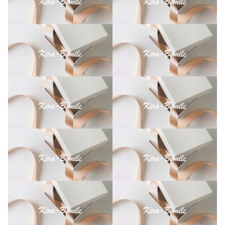
ケ
ー
ス
ホ
ワ
イ
ト
ブ
ラ
ッ
ク
ピ
ン
ク
オ
ー
ダ
ー