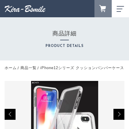
カートに商品を追加しました
FAVORITE
LOGIN
商品詳細
iPhone12シリーズ クッションバンパーケース ホ
ランキング
ワイト ブラック ピンク オーダーメイド
RANKING
PRODUCT DETAILS
対応機種
セール商品
カラー
SALE
キャンペーン
数量
ホーム
商品一覧
iPhone12シリーズ クッションバンパーケース
CAMPAIGN
（税込）
新着商品
NEW ITEM
商品カテゴリーから探す
CATEGORY
ショッピングを続ける
商品一覧
PRODUCTS
最近チェックした商品