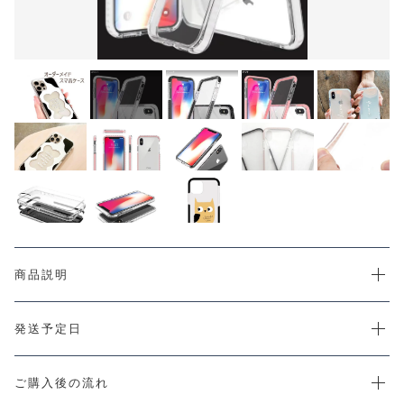
CHECKED PRODUCTS
カートを確認する
注文履歴
ORDER HISTORY
ショッピングガイド
SHOPPING GUIDE
当店について
ABOUT US
お知らせ
NEWS
コンテンツ
CONTENT
よくある質問
商品説明
FAQ
お問い合わせ
CONTACT
発送予定日
ご購入後の流れ