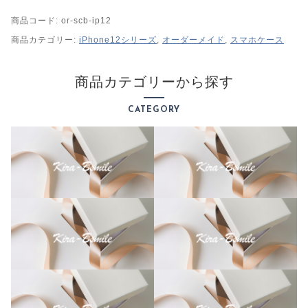
h
商品コード:
or-scb-ip12
o
n
商品カテゴリー:
iPhone12シリーズ
,
オーダーメイド
,
スマホケース
e
1
商品カテゴリーから探す
2
シ
CATEGORY
リ
ー
ズ
ク
ッ
シ
ョ
ン
バ
ン
パ
ー