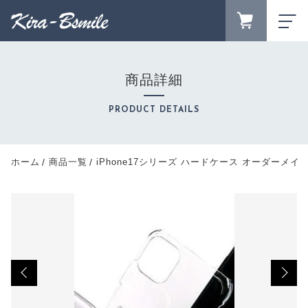
カートに商品を追加しました
FAVORITE
LOGIN
商品詳細
iPhone17シリーズ ハードケース オーダーメ
ランキング
イド
RANKING
PRODUCT DETAILS
対応機種
セール商品
カラー
SALE
キャンペーン
数量
ホーム
商品一覧
iPhone17シリーズ ハードケース オーダーメイ
CAMPAIGN
（税込）
新着商品
NEW ITEM
商品カテゴリーから探す
CATEGORY
ショッピングを続ける
商品一覧
PRODUCTS
最近チェックした商品