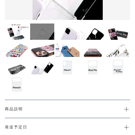
CHECKED PRODUCTS
カートを確認する
注文履歴
ORDER HISTORY
ショッピングガイド
SHOPPING GUIDE
当店について
ABOUT US
お知らせ
NEWS
コンテンツ
CONTENT
よくある質問
FAQ
お問い合わせ
CONTACT
商品説明
発送予定日