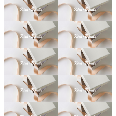
ー
ダ
ー
メ
イ
ド
個