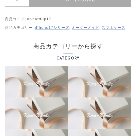
P
h
商品コード:
or-hard-ip17
o
n
商品カテゴリー:
iPhone17シリーズ
,
オーダーメイド
,
スマホケース
e
1
商品カテゴリーから探す
7
シ
CATEGORY
リ
ー
ズ
ハ
ー
ド
ケ
ー
ス
オ