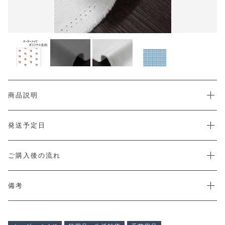
CHECKED PRODUCTS
注文履歴
ORDER HISTORY
ショッピングガイド
SHOPPING GUIDE
当店について
ABOUT US
お知らせ
商品説明
NEWS
コンテンツ
発送予定日
CONTENT
よくある質問
FAQ
ご購入後の流れ
お問い合わせ
CONTACT
備考