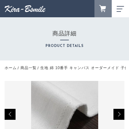
カートに商品を追加しました
FAVORITE
LOGIN
商品詳細
生地 綿 10番手 キャンバス オーダーメイド 子供
ランキング
の絵 手足型 オリジナルデザイン
RANKING
PRODUCT DETAILS
生地サイズ
セール商品
数量
SALE
キャンペーン
（税込）
ホーム
商品一覧
生地 綿 10番手 キャンバス オーダーメイド 子
CAMPAIGN
新着商品
NEW ITEM
商品カテゴリーから探す
ショッピングを続ける
CATEGORY
商品一覧
PRODUCTS
最近チェックした商品
カートを確認する