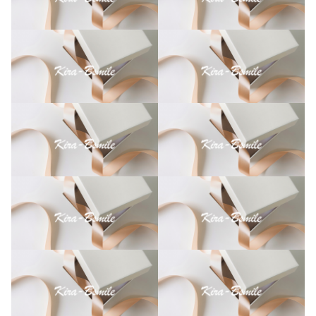
オ
リ
ジ
ナ
ル
デ
ザ
イ
ン
個