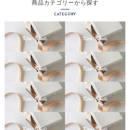
キ
商品カテゴリーから探す
ャ
ン
CATEGORY
バ
ス
オ
ー
ダ
ー
メ
イ
ド
子
供
の
絵
手
足
型