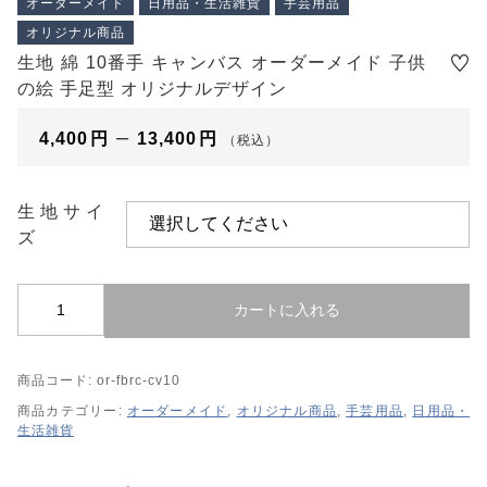
オーダーメイド
日用品・生活雑貨
手芸用品
プライバシーポリシー
オリジナル商品
特定商取引法に基づく表記
生地 綿 10番手 キャンバス オーダーメイド 子供
の絵 手足型 オリジナルデザイン
–
4,400
円
13,400
円
（税込）
生地サイ
ズ
生
カートに入れる
地
綿
商品コード:
or-fbrc-cv10
1
0
商品カテゴリー:
オーダーメイド
,
オリジナル商品
,
手芸用品
,
日用品・
生活雑貨
番
手