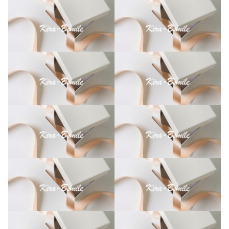
バ
ー
）
オ
ー
ダ
ー
メ
イ
ド
個