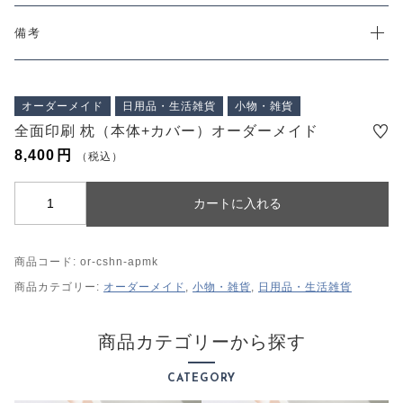
プライバシーポリシー
特定商取引法に基づく表記
備考
オーダーメイド
日用品・生活雑貨
小物・雑貨
全面印刷 枕（本体+カバー）オーダーメイド
8,400
円
（税込）
全
カートに入れる
面
印
商品コード:
or-cshn-apmk
刷
枕
商品カテゴリー:
オーダーメイド
,
小物・雑貨
,
日用品・生活雑貨
（
本
商品カテゴリーから探す
体
+
CATEGORY
カ