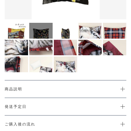
カートを確認する
CHECKED PRODUCTS
注文履歴
ORDER HISTORY
ショッピングガイド
SHOPPING GUIDE
当店について
ABOUT US
お知らせ
NEWS
コンテンツ
CONTENT
よくある質問
商品説明
FAQ
お問い合わせ
CONTACT
発送予定日
ご購入後の流れ