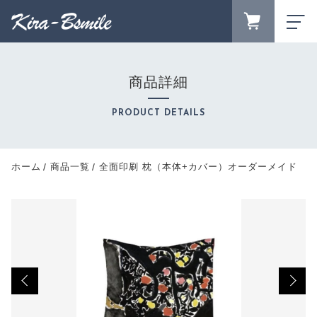
カートに商品を追加しました
FAVORITE
LOGIN
商品詳細
ランキング
RANKING
全面印刷 枕（本体+カバー）オーダーメイド
PRODUCT DETAILS
セール商品
数量
SALE
キャンペーン
ホーム
商品一覧
全面印刷 枕（本体+カバー）オーダーメイド
8,400円
（税込）
CAMPAIGN
新着商品
NEW ITEM
商品カテゴリーから探す
CATEGORY
ショッピングを続ける
商品一覧
PRODUCTS
最近チェックした商品