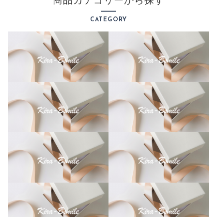
商品カテゴリーから探す
ト
オ
CATEGORY
ー
ダ
ー
メ
イ
ド
子
供
の
絵
チ
ー
ム
ロ
ゴ
手