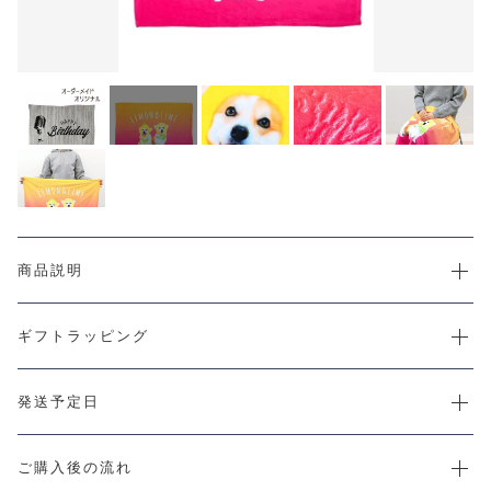
CHECKED PRODUCTS
注文履歴
ORDER HISTORY
ショッピングガイド
SHOPPING GUIDE
当店について
ABOUT US
お知らせ
NEWS
コンテンツ
商品説明
CONTENT
よくある質問
FAQ
ギフトラッピング
お問い合わせ
CONTACT
発送予定日
ご購入後の流れ