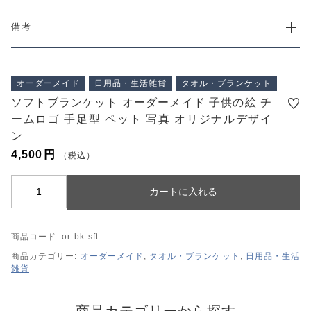
プライバシーポリシー
特定商取引法に基づく表記
備考
オーダーメイド
日用品・生活雑貨
タオル・ブランケット
ソフトブランケット オーダーメイド 子供の絵 チ
ームロゴ 手足型 ペット 写真 オリジナルデザイ
ン
4,500
円
（税込）
ソ
カートに入れる
フ
ト
商品コード:
or-bk-sft
ブ
ラ
商品カテゴリー:
オーダーメイド
,
タオル・ブランケット
,
日用品・生活
雑貨
ン
ケ
ッ