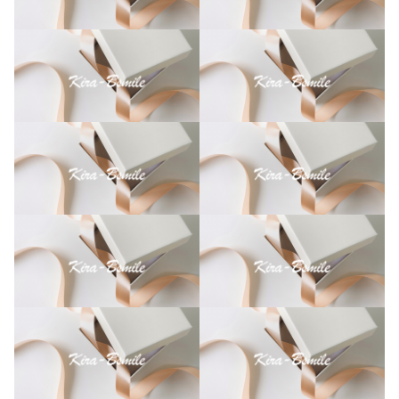
足
型
ペ
ッ
ト
写
真
オ
リ
ジ
ナ
ル
デ
ザ
イ
ン
個