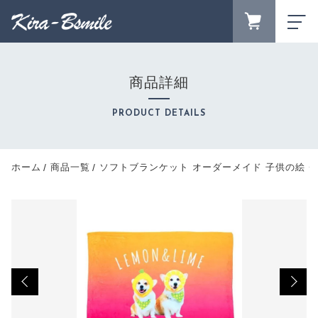
カートに商品を追加しました
FAVORITE
LOGIN
商品詳細
ソフトブランケット オーダーメイド 子供の絵 チー
ランキング
ムロゴ 手足型 ペット 写真 オリジナルデザイン
RANKING
PRODUCT DETAILS
数量
セール商品
4,500円
（税込）
SALE
キャンペーン
ホーム
商品一覧
ソフトブランケット オーダーメイド 子供の絵 チ
CAMPAIGN
新着商品
NEW ITEM
ショッピングを続ける
商品カテゴリーから探す
CATEGORY
商品一覧
カートを確認する
PRODUCTS
最近チェックした商品